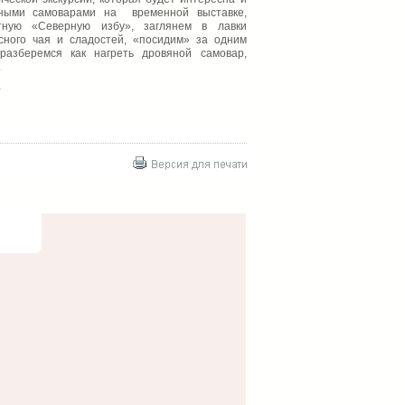
зными самоварами на временной выставке,
тную «Северную избу», заглянем в лавки
сного чая и сладостей, «посидим» за одним
 разберемся как нагреть дровяной самовар,
.