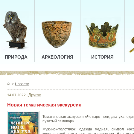
ПРИРОДА
АРХЕОЛОГИЯ
ИСТОРИЯ
>
Новости
Другое
14.07.2022
|
Новая тематическая экскурсия
Тематическая экскурсия «Четыре ноги, два уха, од
пузатый самовар».
Мужичок-толстячок, одежда медная, символ Рос
крестьянской семье- все это о самоваре. На темат