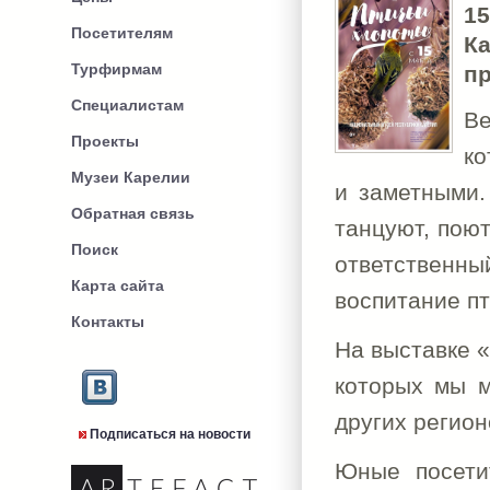
1
Посетителям
К
Турфирмам
пр
Специалистам
В
Проекты
ко
Музеи Карелии
и заметными.
Обратная связь
танцуют, поют
Поиск
ответственн
Карта сайта
воспитание пт
Контакты
На выставке «
которых мы м
других регио
Подписаться на новости
Юные посети