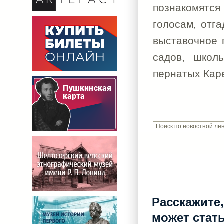
познакомятся
голосам, отг
выставочное 
садов, школ
пернатых Кар
Расскажите,
может стат