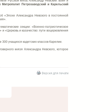
мли Русской князь Александр Невский: воин и
и Митрополит Петрозаводский и Карельский
об «Эпохе Александра Невского в постоянной
ия».
ематические секции: «Военно-патриотическое
 и «Церковь и казачество: пути воцерковления
 300 учащихся кадетских классов Карелии.
оверного князя Александра Невского, которое