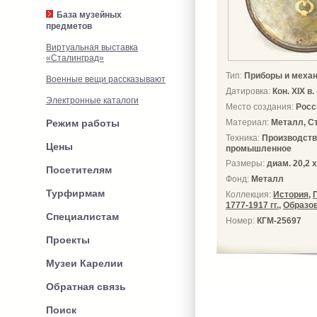
База музейных
предметов
Виртуальная выставка
«Сталинград»
Тип:
Приборы и меха
Военные вещи рассказывают
Датировка:
Кон. ХIX в.
Электронные каталоги
Место создания:
Росс
Режим работы
Материал:
Металл, С
Техника:
Производств
Цены
промышленное
Размеры:
диам. 20,2 х
Посетителям
Фонд:
Металл
Турфирмам
Коллекция:
История
,
1777-1917 гг.
,
Образо
Специалистам
Номер:
КГМ-25697
Проекты
Музеи Карелии
Обратная связь
Поиск