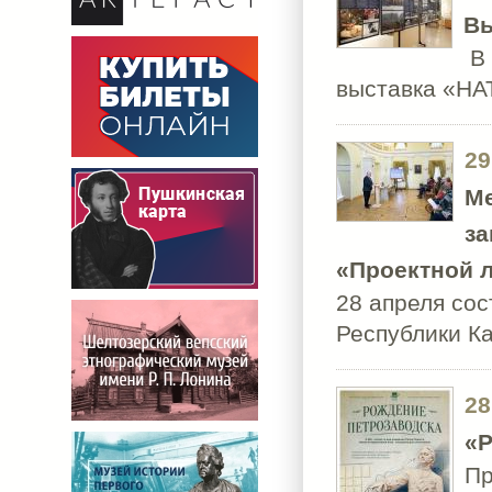
Вы
В 
выставка «НА
29
Ме
за
«Проектной л
28 апреля сос
Республики 
28
«Р
Пр