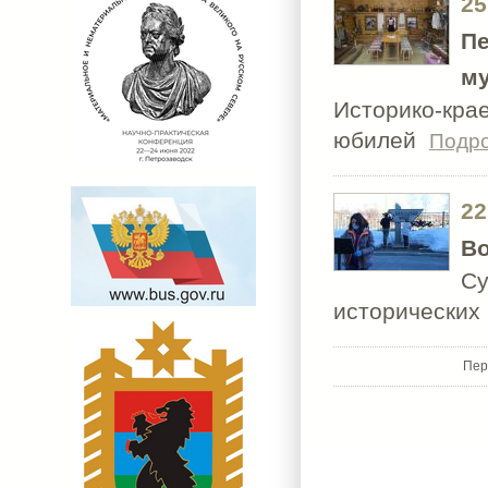
25
Пе
му
Историко-кра
юбилей
Подр
22
Во
Су
исторических
Пер