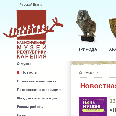
Русский
English
ПРИРОДА
АР
О музее
Новости
>
Новости
Временные выставки
Новостна
Постоянная экспозиция
Фондовые коллекции
13
Режим работы
«Н
Цены