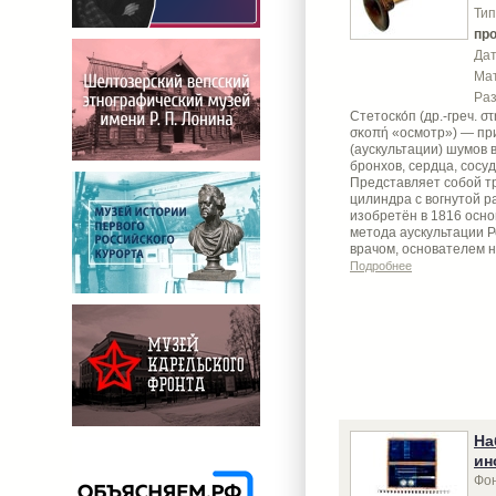
Тип
пр
Дат
Ма
Ра
Стетоско́п (др.-греч. σ
σκοπή «осмотр») — пр
(аускультации) шумов в
бронхов, сердца, сосуд
Представляет собой тр
цилиндра с вогнутой р
изобретён в 1816 осн
метода аускультации 
врачом, основателем н
Подробнее
На
ин
Фон