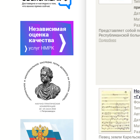
Тип
пр
Дат
Ма
Ра
Представляет собой по
Республиканской больн
Подробнее
Но
«Г
Фон
Тип
Авт
Дат
Ма
Ра
Певец земли Карельск