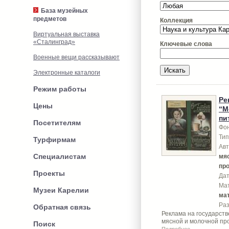
База музейных
предметов
Коллекция
Виртуальная выставка
«Сталинград»
Ключевые слова
Военные вещи рассказывают
Электронные каталоги
Режим работы
Ре
Цены
“М
пи
Посетителям
Фон
Тип
Турфирмам
Авт
Специалистам
мя
пр
Проекты
Дат
Ма
Музеи Карелии
ма
Ра
Обратная связь
Реклама на государств
мясной и молочной п
Поиск