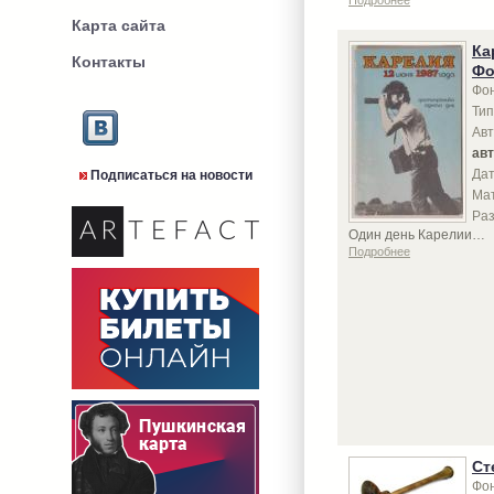
Подробнее
Карта сайта
Ка
Контакты
Фо
Фон
Тип
Авт
ав
Дат
Подписаться на новости
Ма
Ра
Один день Карелии…
Подробнее
Ст
Фон